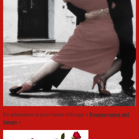
En attendant la prochaine milonga «
Enamorados del
tango
»