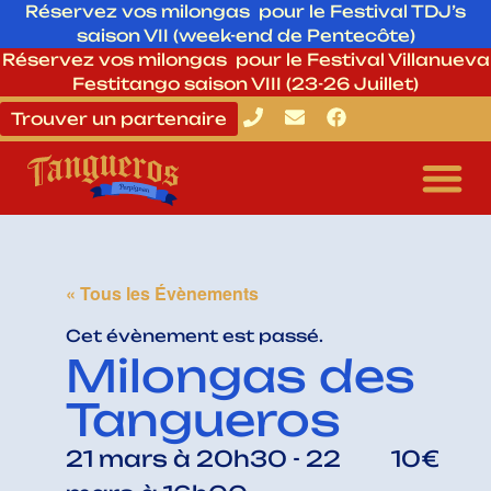
Réservez vos milongas pour le Festival TDJ’s
saison VII (week-end de Pentecôte)
Réservez vos milongas pour le Festival Villanueva
Festitango saison VIII (23-26 Juillet)
Trouver un partenaire
« Tous les Évènements
Cet évènement est passé.
Milongas des
Tangueros
21 mars
à
20h30
-
22
10€